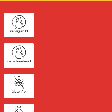
nussig-mild
zartschmelzend
Glutenfrei