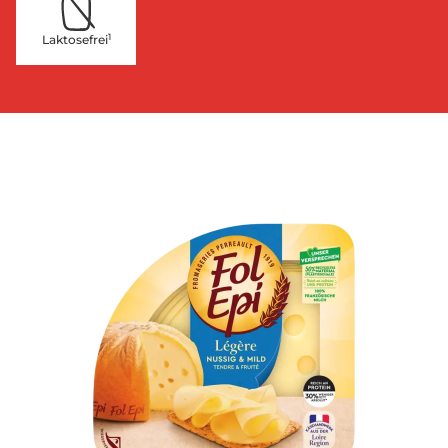
1
Laktosefrei