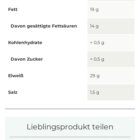
Fett
19 g
Davon gesättigte Fettsäuren
14 g
Kohlenhydrate
< 0,5 g
Davon Zucker
< 0,5 g
Eiweiß
29 g
Salz
1,5 g
Lieblingsprodukt teilen