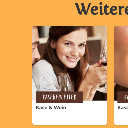
Weiter
KÄSEBEGLEITER
K
Käse & Wein
Käs