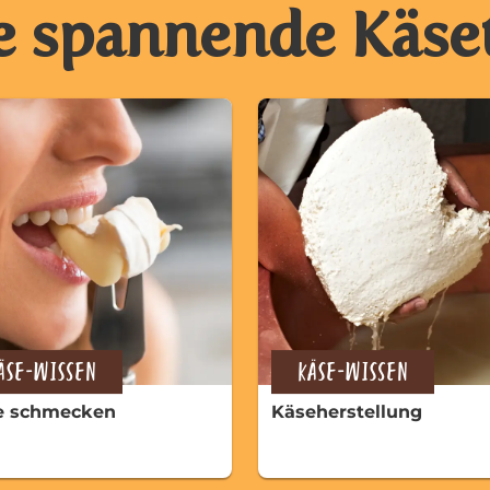
e spannende Käs
ÄSE-WISSEN
KÄSE-WISSEN
e schmecken
Käseherstellung