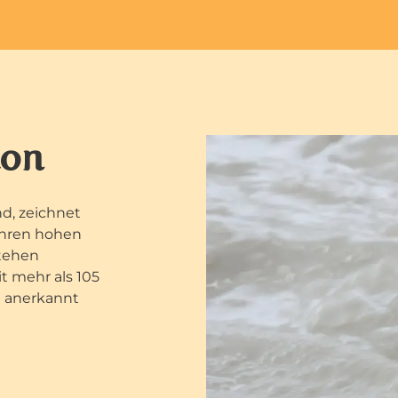
ion
d, zeichnet
 ihren hohen
stehen
it mehr als 105
e anerkannt