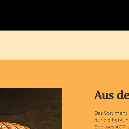
Aus de
Das Sortiment 
nur die herkun
Epoisses AOP, 