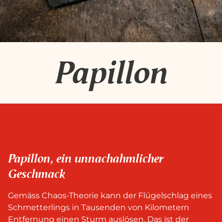
Papillon
Papillon, ein unnachahmlicher
Geschmack
Gemäss Chaos-Theorie kann der Flügelschlag eines
Schmetterlings in Tausenden von Kilometern
Entfernung einen Sturm auslösen. Das ist der