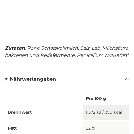
Zutaten
: Rohe Schafsvollmilch, Salz, Lab, Milchsäure
bakterien und Reifefermente, Penicillium roqueforti.​
Nährwertangaben
Pro 100 g
Brennwert
1.572 kJ / 379 kcal
Fett
32 g