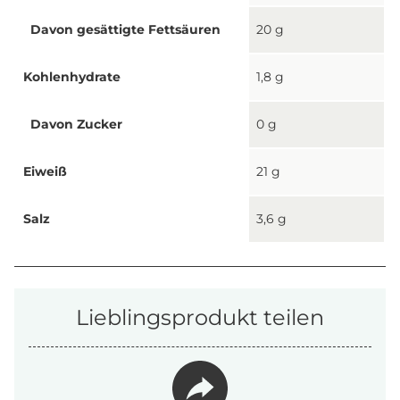
Davon gesättigte Fettsäuren
20 g
Kohlenhydrate
1,8 g
Davon Zucker
0 g
Eiweiß
21 g
Salz
3,6 g
Lieblingsprodukt teilen