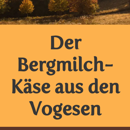
Der
Bergmilch-
Käse aus den
Vogesen