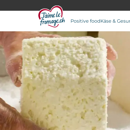
Positive food
Käse & Gesu