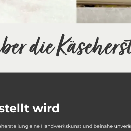
über die Käsehers
tellt wird
seherstellung eine Handwerkskunst und beinahe unverände