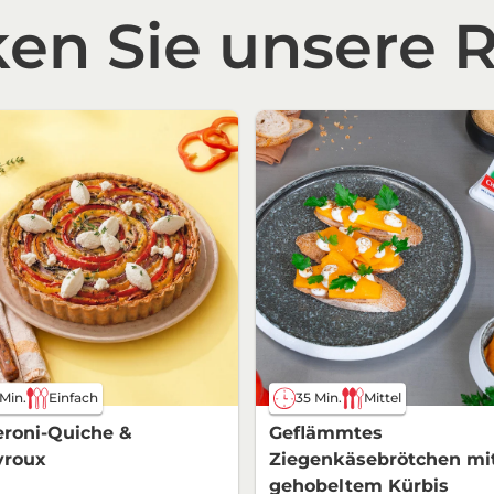
en Sie unsere R
 Min.
Einfach
35 Min.
Mittel
roni-Quiche &
Geflämmtes
vroux
Ziegenkäsebrötchen mi
gehobeltem Kürbis