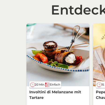
Entdeck
20 Min.
Einfach
15
Involtini di Melanzane mit
Pepe
Tartare
Cha