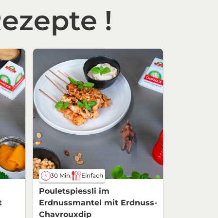
ezepte !
30 Min.
Einfach
Pouletspiessli im
t
Erdnussmantel mit Erdnuss-
Chavrouxdip