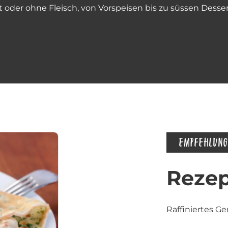
mit oder ohne Fleisch, von Vorspeisen bis zu süssen Desse
EMPFEHLUNG
Rezep
Raffiniertes Ger