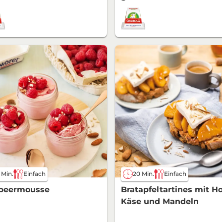
 Min.
Einfach
20 Min.
Einfach
beermousse
Bratapfeltartines mit Ho
Käse und Mandeln