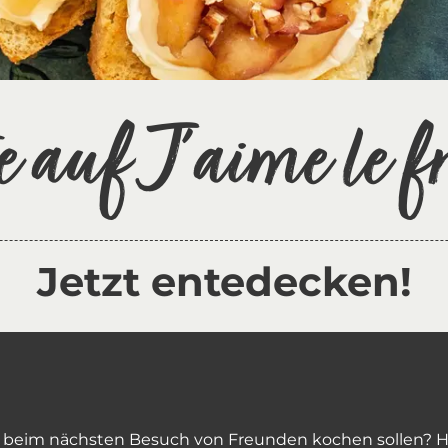
e auf J'aime le 
Jetzt entedecken!
 beim nächsten Besuch von Freunden kochen sollen? Hi