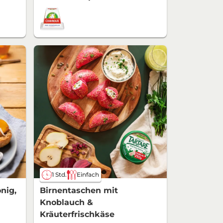
1 Std.
Einfach
nig,
Birnentaschen mit
Knoblauch &
Kräuterfrischkäse