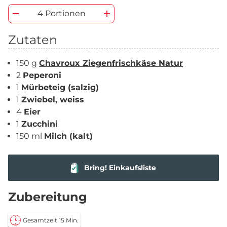
4 Portionen
Zutaten
150 g
Chavroux Ziegenfrischkäse Natur
2
Peperoni
1
Mürbeteig (salzig)
1
Zwiebel, weiss
4
Eier
1
Zucchini
150 ml
Milch (kalt)
Bring! Einkaufsliste
Zubereitung
Gesamtzeit 15 Min.