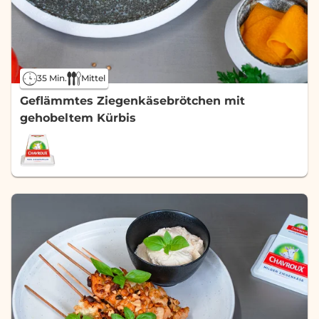
35 Min.
Mittel
Geflämmtes Ziegenkäsebrötchen mit
gehobeltem Kürbis