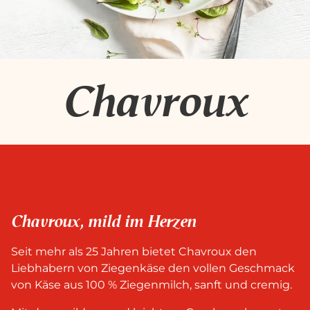
Chavroux
Chavroux, mild im Herzen
Seit mehr als 25 Jahren bietet Chavroux den
Liebhabern von Ziegenkäse den vollen Geschmack
von Käse aus 100 % Ziegenmilch, sanft und cremig.