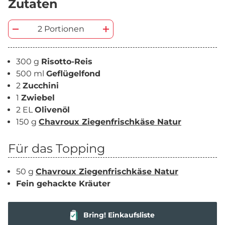
Zutaten
2 Portionen
300 g
Risotto-Reis
500 ml
Geflügelfond
2
Zucchini
1
Zwiebel
2 EL
Olivenöl
150 g
Chavroux Ziegenfrischkäse Natur
Für das Topping
50 g
Chavroux Ziegenfrischkäse Natur
Fein gehackte Kräuter
Bring! Einkaufsliste