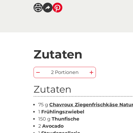
Zutaten
2 Portionen
Zutaten
75 g
Chavroux Ziegenfrischkäse Natu
1
Frühlingszwiebel
150 g
Thunfische
2
Avocado