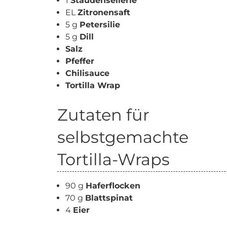
1
Staudensellerie
EL
Zitronensaft
5 g
Petersilie
5 g
Dill
Salz
Pfeffer
Chilisauce
Tortilla Wrap
Zutaten für
selbstgemachte
Tortilla-Wraps
90 g
Haferflocken
70 g
Blattspinat
4
Eier