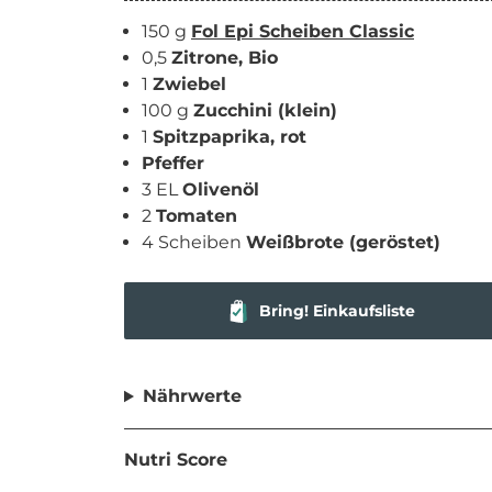
150 g
Fol Epi Scheiben Classic
0,5
Zitrone, Bio
1
Zwiebel
100 g
Zucchini (klein)
1
Spitzpaprika, rot
Pfeffer
3 EL
Olivenöl
2
Tomaten
4 Scheiben
Weißbrote (geröstet)
Bring! Einkaufsliste
Nährwerte
Nutri Score