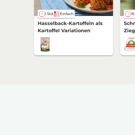
1 Std.
Einfach
15
Hasselback-Kartoffeln als
Schn
Kartoffel Variationen
Zie