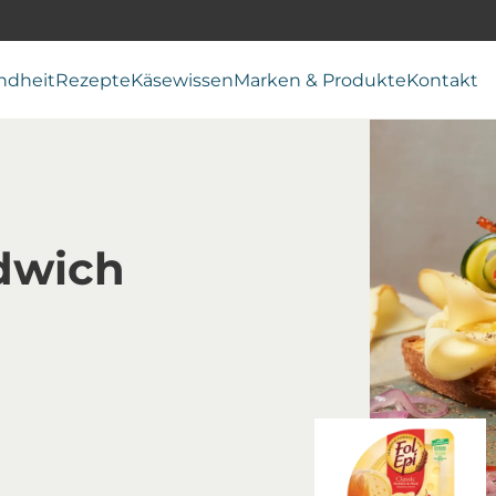
ndheit
Rezepte
Käsewissen
Marken & Produkte
Kontakt
ndwich