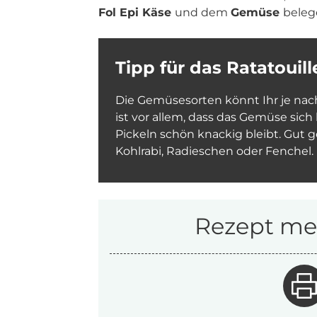
Fol Epi Käse
und dem
Gemüse
beleg
Tipp für das Ratatouil
Die Gemüsesorten könnt Ihr je nach 
ist vor allem, dass das Gemüse sich
Pickeln schön knackig bleibt. Gut 
Kohlrabi, Radieschen oder Fenchel.
Rezept mer