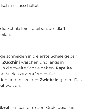
ldschirm ausschaltet
ie Schale fein abreiben, den
Saft
eilen.
ge schneiden in die erste Schale geben,
t.
Zucchini
waschen und längs in
in die zweite Schale geben.
Paprika
d Stielansatz entfernen. Das
iden und mit zu den
Zwiebeln
geben. Das
nöl
würzen.
ßbrot
im Toaster rösten. Großzügig mit