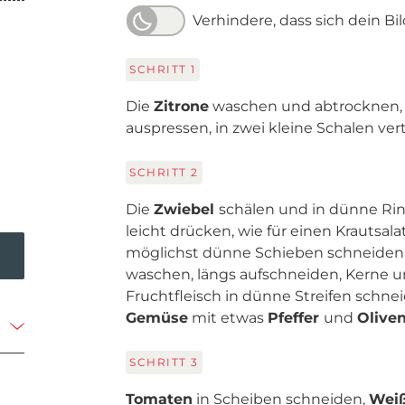
Verhindere, dass sich dein Bi
SCHRITT
1
Die
Zitrone
waschen und abtrocknen, d
auspressen, in zwei kleine Schalen vert
SCHRITT
2
Die
Zwiebel
schälen und in dünne Rin
leicht drücken, wie für einen Krautsala
möglichst dünne Schieben schneiden, 
waschen, längs aufschneiden, Kerne un
Fruchtfleisch in dünne Streifen schne
Gemüse
mit etwas
Pfeffer
und
Olive
SCHRITT
3
Tomaten
in Scheiben schneiden,
Wei