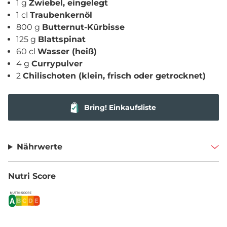
1 g
Zwiebel, eingelegt
1 cl
Traubenkernöl
800 g
Butternut-Kürbisse
125 g
Blattspinat
60 cl
Wasser (heiß)
4 g
Currypulver
2
Chilischoten (klein, frisch oder getrocknet)
Bring! Einkaufsliste
Nährwerte
Nutri Score