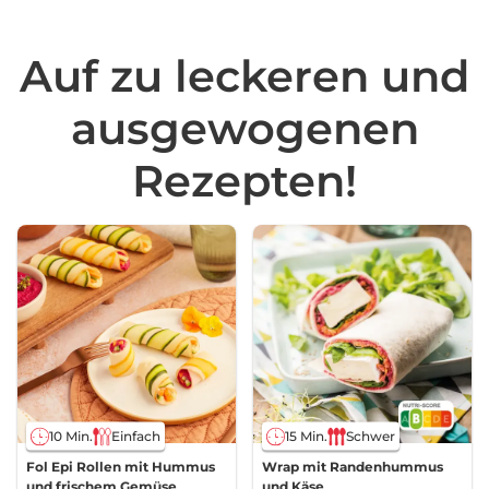
Auf zu leckeren und
ausgewogenen
Rezepten!
10 Min.
Einfach
15 Min.
Schwer
Fol Epi Rollen mit Hummus
Wrap mit Randenhummus
und frischem Gemüse
und Käse