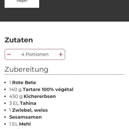
Vegan
Zutaten
4 Portionen
Zubereitung
1
Rote Bete
140 g
Tartare 100% végétal
450 g
Kichererbsen
3 EL
Tahina
1
Zwiebel, weiss
Sesamsamen
1 EL
Mehl