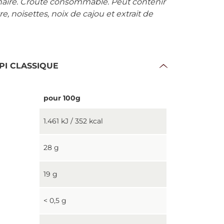
dinaire. Croûte consommable. Peut contenir
re, noisettes, noix de cajou et extrait de
 EPI CLASSIQUE
pour 100g
1.461 kJ / 352 kcal
28 g
19 g
< 0,5 g