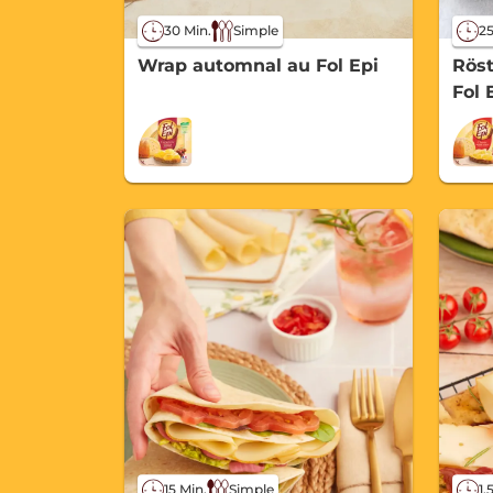
30 Min.
Simple
25
Wrap automnal au Fol Epi
Röst
Fol 
15 Min.
Simple
1,