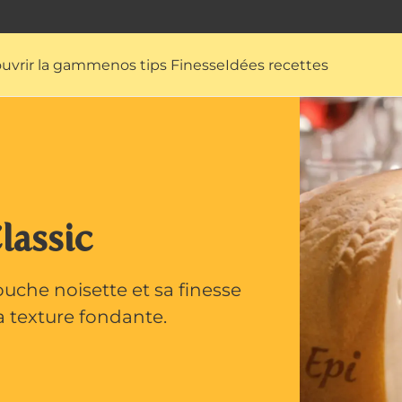
uvrir la gamme
nos tips Finesse
Idées recettes
lassic
touche noisette et sa finesse
a texture fondante.