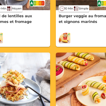
 Min.
Moyen
10 Min.
Simple
 de lentilles aux
Burger veggie au from
umes et fromage
et oignons marinés