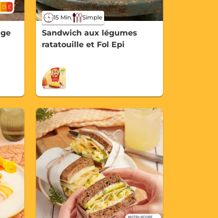
15 Min.
Simple
age
Sandwich aux légumes
ratatouille et Fol Epi