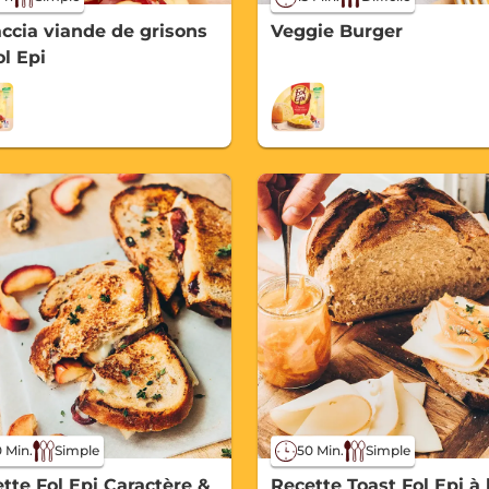
ccia viande de grisons
Veggie Burger
ol Epi
 Min.
Simple
50 Min.
Simple
tte Fol Epi Caractère &
Recette Toast Fol Epi à 