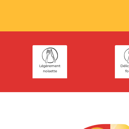
Légèrement
Déli
noisette
f