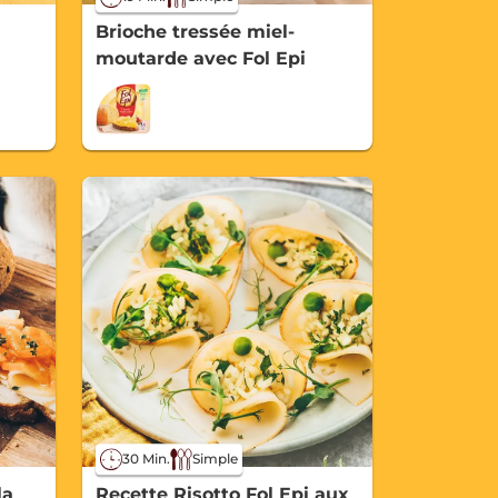
Brioche tressée miel-
moutarde avec Fol Epi
30 Min.
Simple
la
Recette Risotto Fol Epi aux