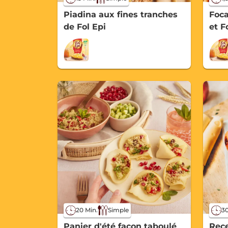
Piadina aux fines tranches
Foca
de Fol Epi
et F
20 Min.
Simple
30
Panier d'été façon taboulé
Rece