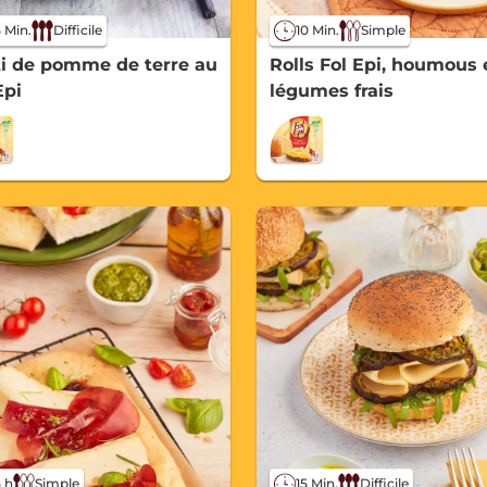
10 Min.
Simple
 Min.
Difficile
Rolls Fol Epi, houmous 
i de pomme de terre au
légumes frais
Epi
5 h
Simple
15 Min.
Difficile