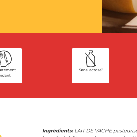
1
catement
Sans lactose
ondant
Ingrédients:
LAIT DE VACHE pasteurisé,