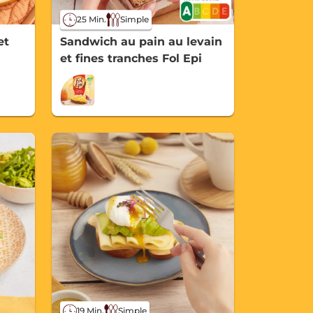
25 Min.
Simple
et
Sandwich au pain au levain
et fines tranches Fol Epi
19 Min.
Simple