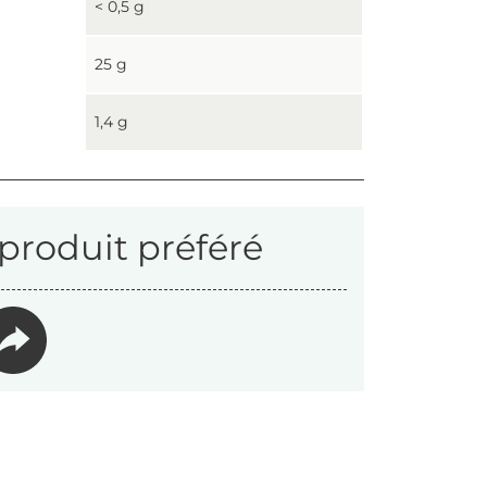
< 0,5 g
25 g
1,4 g
produit préféré