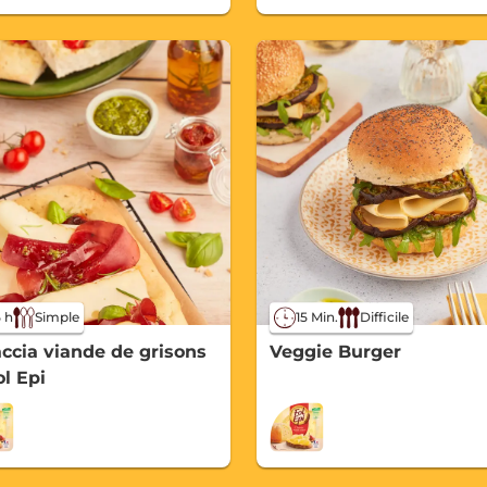
5 h
Simple
15 Min.
Difficile
ccia viande de grisons
Veggie Burger
ol Epi