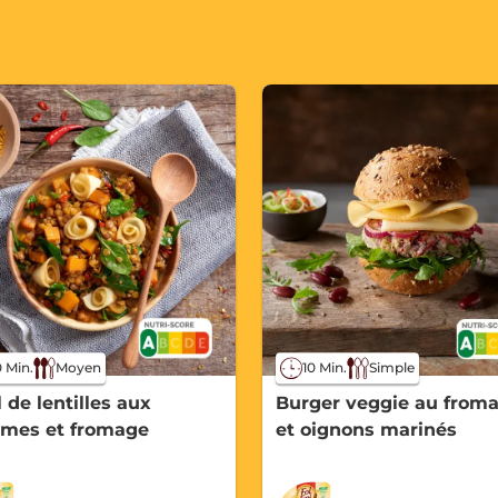
 Min.
Moyen
10 Min.
Simple
 de lentilles aux
Burger veggie au from
umes et fromage
et oignons marinés