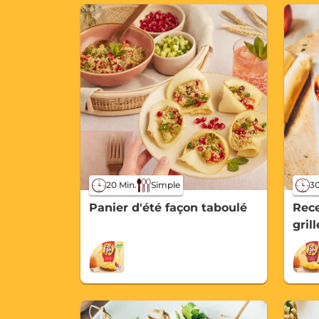
20 Min.
Simple
30
Panier d'été façon taboulé
Rece
gril