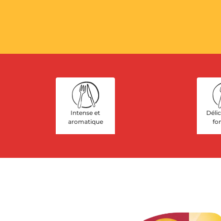
Intense et
Déli
aromatique
fo