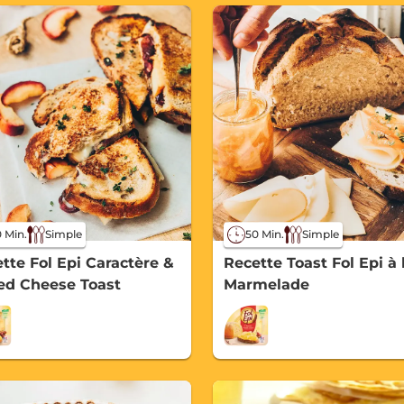
 Min.
Simple
50 Min.
Simple
tte Fol Epi Caractère &
Recette Toast Fol Epi à 
led Cheese Toast
Marmelade