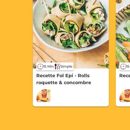
15 Min.
Simple
15
Recette Fol Epi - Rolls
Rece
roquette & concombre