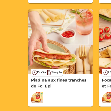
15 Min.
Simple
1,
Piadina aux fines tranches
Foca
de Fol Epi
et F