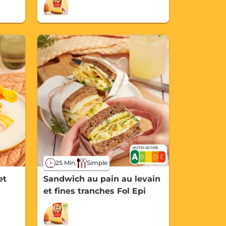
25 Min.
Simple
et
Sandwich au pain au levain
et fines tranches Fol Epi