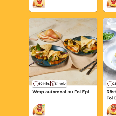
30 Min.
Simple
25
Wrap automnal au Fol Epi
Röst
Fol 