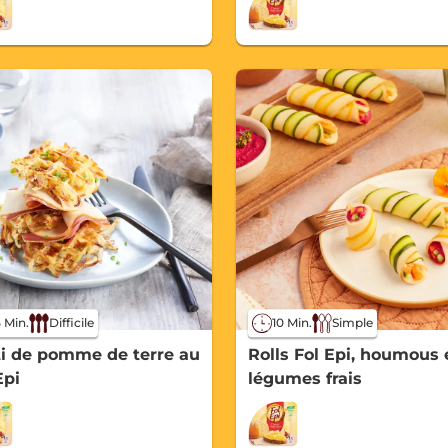
10 Min.
Simple
 Min.
Difficile
Rolls Fol Epi, houmous 
i de pomme de terre au
légumes frais
Epi