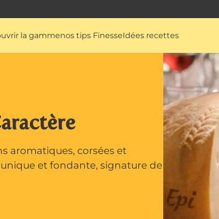
uvrir la gamme
nos tips Finesse
Idées recettes
Caractère
s aromatiques, corsées et
e unique et fondante, signature de