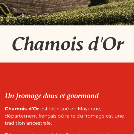
Chamois d'Or
Un fromage doux et gourmand
Chamois d’Or
est fabriqué en Mayenne,
département français où faire du fromage est une
tradition ancestrale.