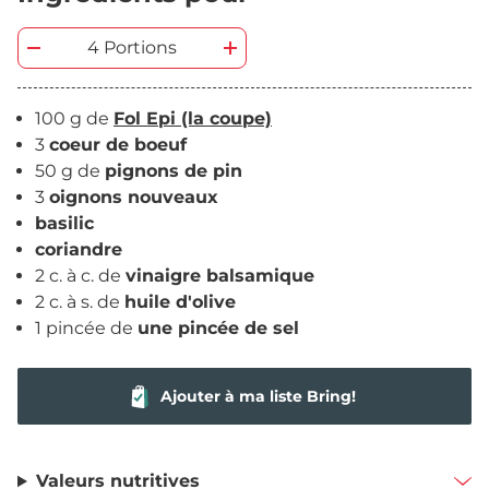
4 Portions
100 g de
Fol Epi (la coupe)
3
coeur de boeuf
50 g de
pignons de pin
3
oignons nouveaux
basilic
coriandre
2 c. à c. de
vinaigre balsamique
2 c. à s. de
huile d'olive
1 pincée de
une pincée de sel
Ajouter à ma liste Bring!
Valeurs nutritives