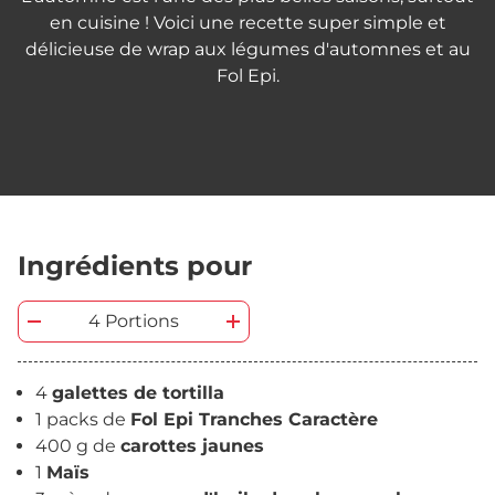
en cuisine ! Voici une recette super simple et
délicieuse de wrap aux légumes d'automnes et au
Fol Epi.
Ingrédients pour
4 Portions
4
galettes de tortilla
1 packs de
Fol Epi Tranches Caractère
400 g de
carottes jaunes
1
Maïs