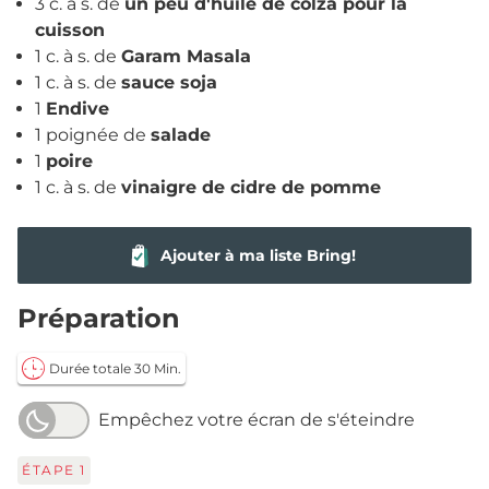
3 c. à s. de
un peu d'huile de colza pour la
cuisson
1 c. à s. de
Garam Masala
1 c. à s. de
sauce soja
1
Endive
1 poignée de
salade
1
poire
1 c. à s. de
vinaigre de cidre de pomme
Ajouter à ma liste Bring!
Préparation
Durée totale 30 Min.
Empêchez votre écran de s'éteindre
ÉTAPE
1