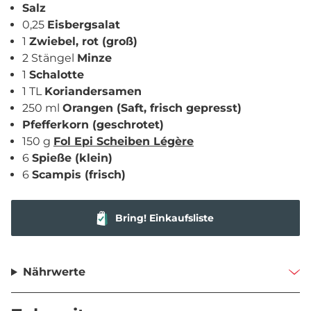
Salz
0,25
Eisbergsalat
1
Zwiebel, rot (groß)
2 Stängel
Minze
1
Schalotte
1 TL
Koriandersamen
250 ml
Orangen (Saft, frisch gepresst)
Pfefferkorn (geschrotet)
150 g
Fol Epi Scheiben Légère
6
Spieße (klein)
6
Scampis (frisch)
Bring! Einkaufsliste
Nährwerte