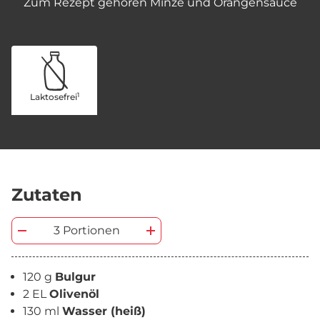
Zum Rezept gehören Minze und Orangensauce
1
Laktosefrei
Zutaten
3 Portionen
120 g
Bulgur
2 EL
Olivenöl
130 ml
Wasser (heiß)