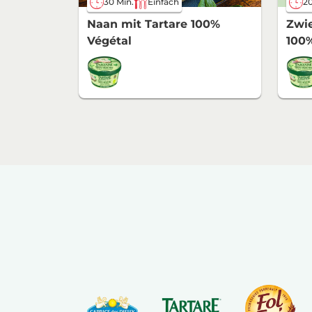
30 Min.
Einfach
20
Naan mit Tartare 100%
Zwie
Végétal
100%