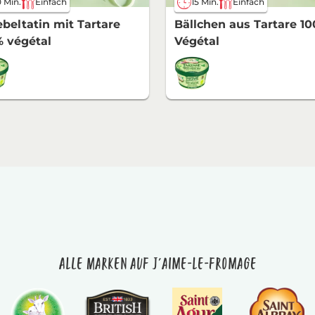
 Min.
Einfach
15 Min.
Einfach
beltatin mit Tartare
Bällchen aus Tartare 1
 végétal
Végétal
Alle Marken auf J'aime-le-fromage