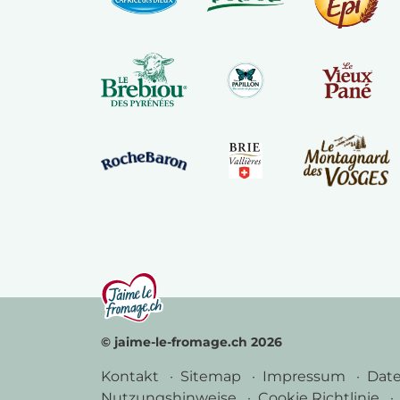
© jaime-le-fromage.ch 2026
Kontakt
Sitemap
Impressum
Dat
Nutzungshinweise
Cookie Richtlinie