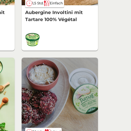
1,5 Std.
Einfach
it
Aubergine Involtini mit
Tartare 100% Végétal