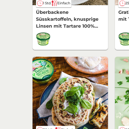
1 Std.
Einfach
25
Überbackene
Grat
Süsskartoffeln, knusprige
mit 
Linsen mit Tartare 100%
Végétal