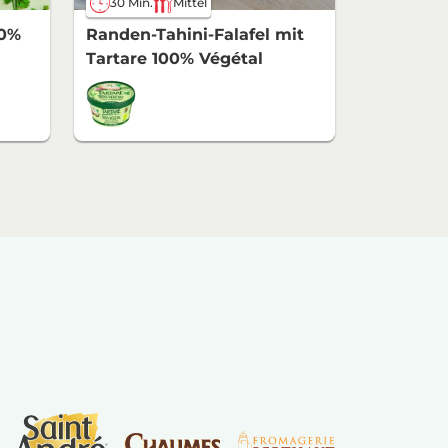
30 Min.
Mittel
00%
Randen-Tahini-Falafel mit
Tartare 100% Végétal