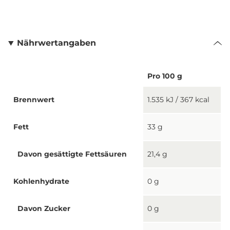
Nährwertangaben
Pro 100 g
Brennwert
1.535 kJ / 367 kcal
Fett
33 g
Davon gesättigte Fettsäuren
21,4 g
Kohlenhydrate
0 g
Davon Zucker
0 g