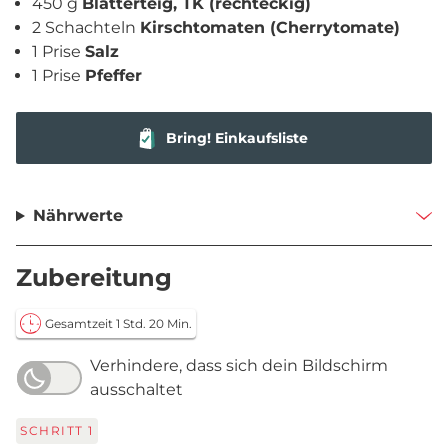
450 g
Blätterteig, TK (rechteckig)
2 Schachteln
Kirschtomaten (Cherrytomate)
1 Prise
Salz
1 Prise
Pfeffer
Bring! Einkaufsliste
Nährwerte
Zubereitung
Gesamtzeit 1 Std. 20 Min.
Verhindere, dass sich dein Bildschirm
ausschaltet
SCHRITT
1