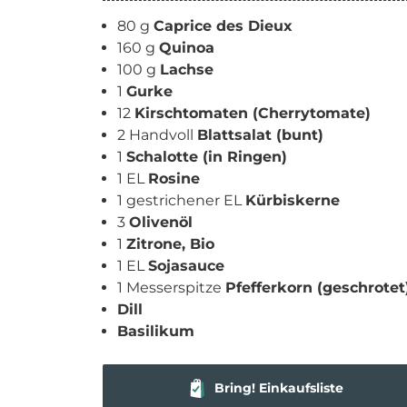
80 g
Caprice des Dieux
160 g
Quinoa
100 g
Lachse
1
Gurke
12
Kirschtomaten (Cherrytomate)
2 Handvoll
Blattsalat (bunt)
1
Schalotte (in Ringen)
1 EL
Rosine
1 gestrichener EL
Kürbiskerne
3
Olivenöl
1
Zitrone, Bio
1 EL
Sojasauce
1 Messerspitze
Pfefferkorn (geschrotet
Dill
Basilikum
Bring! Einkaufsliste