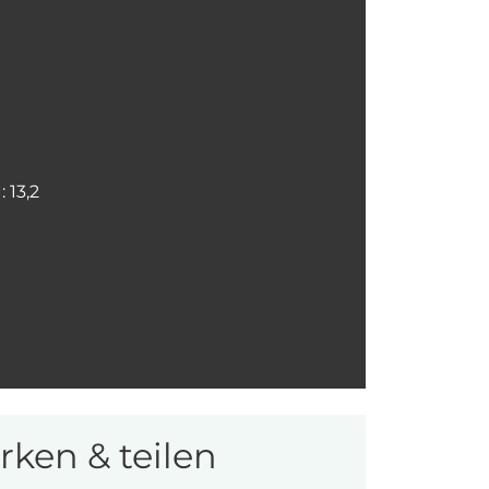
 13,2
ken & teilen