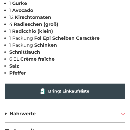
1
Gurke
1
Avocado
12
Kirschtomaten
4
Radieschen (groß)
1
Radicchio (klein)
1 Packung
Fol Epi Scheiben Caractère
1 Packung
Schinken
Schnittlauch
6 EL
Crème fraîche
Salz
Pfeffer
Bring! Einkaufsliste
Nährwerte