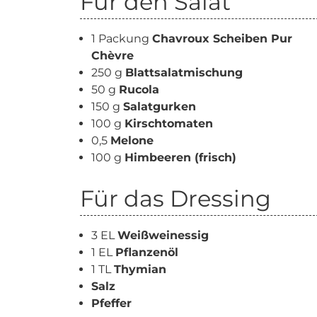
Für den Salat
1 Packung
Chavroux Scheiben Pur
Chèvre
250 g
Blattsalatmischung
50 g
Rucola
150 g
Salatgurken
100 g
Kirschtomaten
0,5
Melone
100 g
Himbeeren (frisch)
Für das Dressing
3 EL
Weißweinessig
1 EL
Pflanzenöl
1 TL
Thymian
Salz
Pfeffer