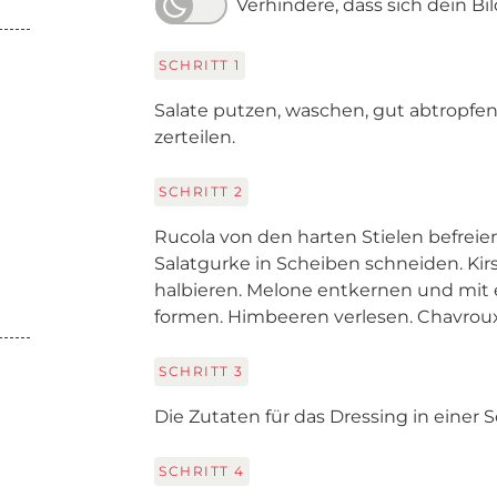
Verhindere, dass sich dein Bi
SCHRITT
1
Salate putzen, waschen, gut abtropfe
zerteilen.
SCHRITT
2
Rucola von den harten Stielen befreie
Salatgurke in Scheiben schneiden. Ki
halbieren. Melone entkernen und mit
formen. Himbeeren verlesen. Chavroux 
SCHRITT
3
Die Zutaten für das Dressing in einer 
SCHRITT
4