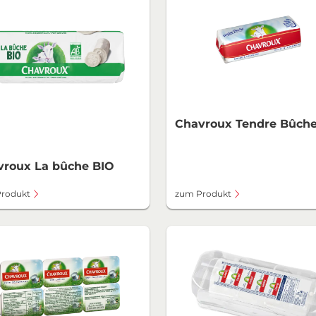
Chavroux Tendre Bûch
vroux La bûche BIO
rodukt
zum Produkt