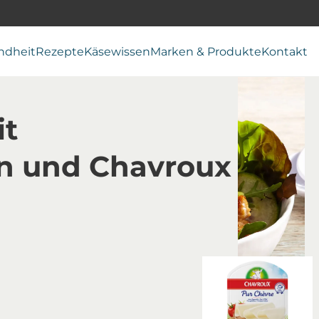
ndheit
Rezepte
Käsewissen
Marken & Produkte
Kontakt
it
en und Chavroux