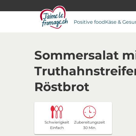
Positive food
Käse & Gesu
Sommersalat m
Truthahnstreif
Röstbrot
Schwierigkeit
Zubereitungszeit
Einfach
30 Min.