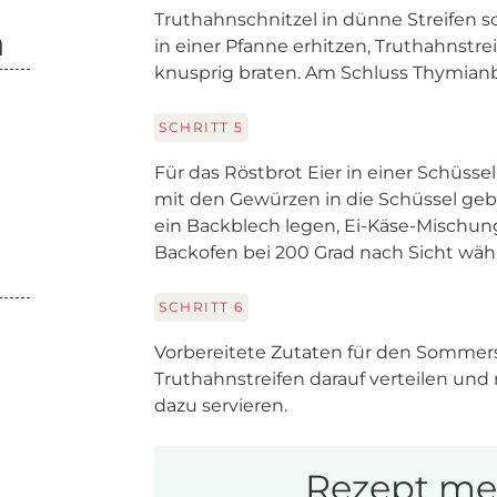
Truthahnschnitzel in dünne Streifen sc
n
in einer Pfanne erhitzen, Truthahnstr
knusprig braten. Am Schluss Thymian
SCHRITT
5
Für das Röstbrot Eier in einer Schüsse
mit den Gewürzen in die Schüssel ge
ein Backblech legen, Ei-Käse-Mischung
Backofen bei 200 Grad nach Sicht wä
SCHRITT
6
Vorbereitete Zutaten für den Sommersa
Truthahnstreifen darauf verteilen und
dazu servieren.
Rezept mer