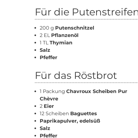
Für die Putenstreife
200 g
Putenschnitzel
2 EL
Pflanzenöl
1 TL
Thymian
Salz
Pfeffer
Für das Röstbrot
1 Packung
Chavroux Scheiben Pur
Chèvre
2
Eier
12 Scheiben
Baguettes
Paprikapulver, edelsüß
Salz
Pfeffer