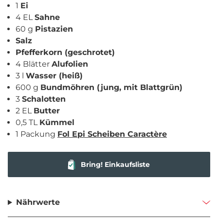
1
Ei
4 EL
Sahne
60 g
Pistazien
Salz
Pfefferkorn (geschrotet)
4 Blätter
Alufolien
3 l
Wasser (heiß)
600 g
Bundmöhren (jung, mit Blattgrün)
3
Schalotten
2 EL
Butter
0,5 TL
Kümmel
1 Packung
Fol Epi Scheiben Caractère
Bring! Einkaufsliste
Nährwerte