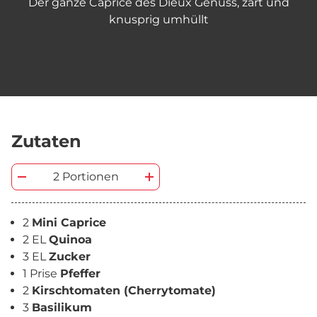
Der ganze Caprice des Dieux Genuss, zart und
knusprig umhüllt
Zutaten
2 Portionen
2
Mini Caprice
2 EL
Quinoa
3 EL
Zucker
1 Prise
Pfeffer
2
Kirschtomaten (Cherrytomate)
3
Basilikum