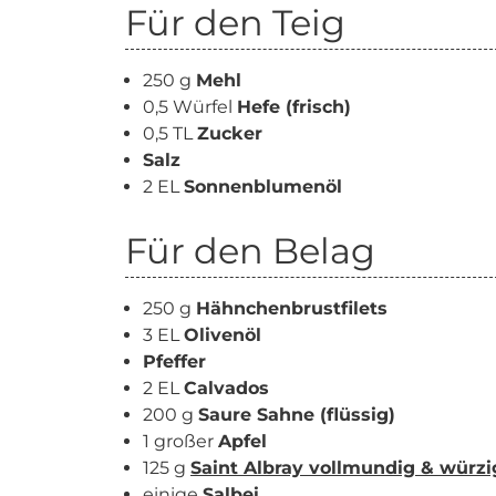
Für den Teig
250 g
Mehl
0,5 Würfel
Hefe (frisch)
0,5 TL
Zucker
Salz
2 EL
Sonnenblumenöl
Für den Belag
250 g
Hähnchenbrustfilets
3 EL
Olivenöl
Pfeffer
2 EL
Calvados
200 g
Saure Sahne (flüssig)
1 großer
Apfel
125 g
Saint Albray vollmundig & würzi
einige
Salbei