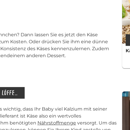
hnchen? Dann lassen Sie es jetzt den Käse
 zum Kosten. Oder drücken Sie ihm eine dünne
 Konsistenz des Käses kennenzulernen. Zudem
K
irgendeinem anderen Dessert.
VERGESSEN SIE NICHT DEN KÄSE, DEN MAN LÖFFELN KANN
s wichtig, dass Ihr Baby viel Kalzium mit seiner
eferant ist Käse also ein wertvolles
n ihm benötigten
Nährstoffmenge
versorgt. Um das
nzulernen, können Sie Ihrem Kind anstelle von