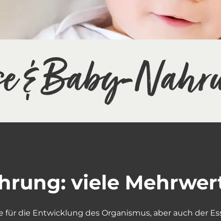
se & Baby-Nahr
hrung: viele Mehrwer
e für die Entwicklung des Organismus, aber auch der E