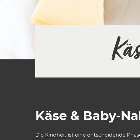
Kä
Käse & Baby-Na
Die
Kindheit
ist eine entscheidende Phas