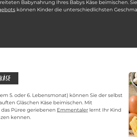
reiteten Babynahrung Ihres Babys Käse beimischen. Si
ngebots
können Kinder die unterschiedlichsten Geschm
 KÄSE
dem 5. oder 6. Lebensmonat) können Sie der selbst
uften Gläschen Käse beimischen. Mit
r das Püree geriebenen
Emmentaler
lernt Ihr Kind
nzen kennen.