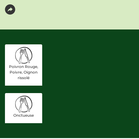
Poivron Rouge,
Poivre, Oignon
rissolé
Onctueuse