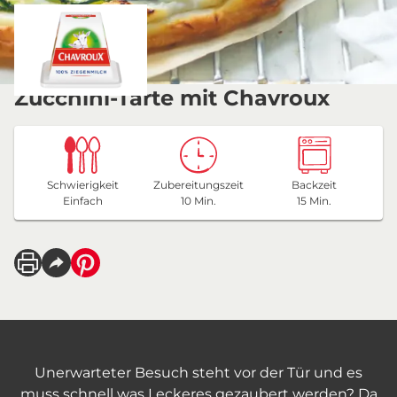
Zucchini-Tarte mit Chavroux
Schwierigkeit
Zubereitungszeit
Backzeit
Einfach
10 Min.
15 Min.
Unerwarteter Besuch steht vor der Tür und es
muss schnell was Leckeres gezaubert werden? Da