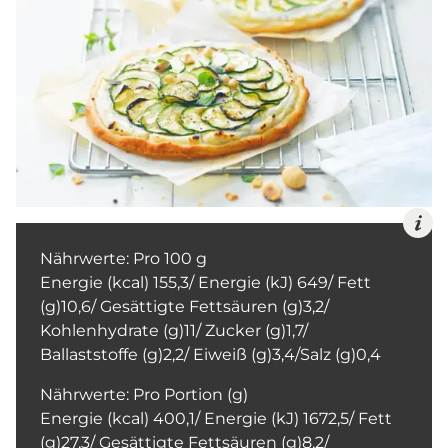
Nährwerte: Pro 100 g
Energie (kcal) 155,3/ Energie (kJ) 649/ Fett
(g)10,6/ Gesättigte Fettsäuren (g)3,2/
Kohlenhydrate (g)11/ Zucker (g)1,7/
Ballaststoffe (g)2,2/ Eiweiß (g)3,4/Salz (g)0,4
Nährwerte: Pro Portion (g)
Energie (kcal) 400,1/ Energie (kJ) 1672,5/ Fett
(g)27,3/ Gesättigte Fettsäuren (g)8,2/