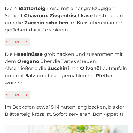
Die 4
Blätterteig
kreise mit einer großzügigen
Schicht
Chavroux Ziegenfrischkäse
bestreichen
und die
Zucchinischeiben
im Kreis übereinander
gefächert darauf drapieren.
SCHRITT
5
Die
Haselnüsse
grob hacken und zusammen mit
dem
Oregano
über die Tartes streuen.
Abschließend die
Zucchini
mit
Olivenöl
beträufeln
und mit
Salz
und frisch gemahlenem
Pfeffer
würzen.
SCHRITT
6
Im Backofen etwa 15 Minuten lang backen, bis der
Blätterteig kross ist. Sofort servieren. Bon Appétit!