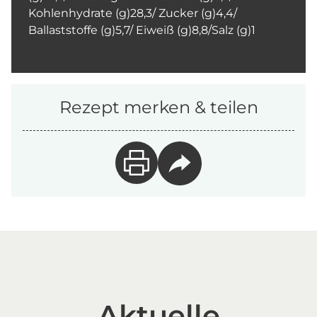
Kohlenhydrate (g)28,3/ Zucker (g)4,4/
Ballaststoffe (g)5,7/ Eiweiß (g)8,8/Salz (g)1
Rezept merken & teilen
Aktuelle