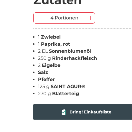
4 Portionen
1
Zwiebel
1
Paprika, rot
2 EL
Sonnenblumenöl
250 g
Rinderhackfleisch
2
Eigelbe
Salz
Pfeffer
125 g
SAINT AGUR®
270 g
Blätterteig
Bring! Einkaufsliste