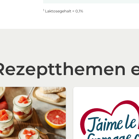
1
Laktosegehalt < 0,1%
 Rezeptthemen 