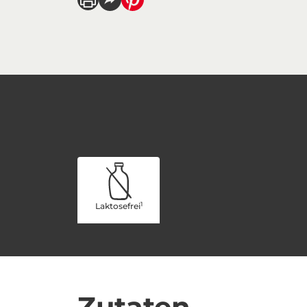
1
Laktosefrei
Zutaten