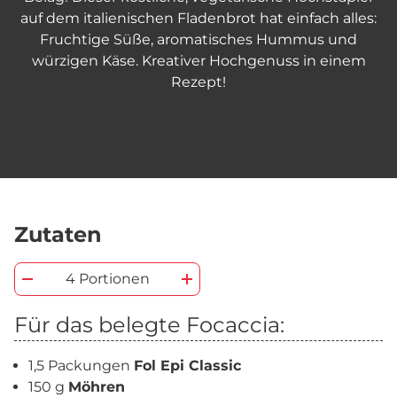
auf dem italienischen Fladenbrot hat einfach alles:
Fruchtige Süße, aromatisches Hummus und
würzigen Käse. Kreativer Hochgenuss in einem
Rezept!
Zutaten
4 Portionen
Für das belegte Focaccia:
1,5 Packungen
Fol Epi Classic
150 g
Möhren