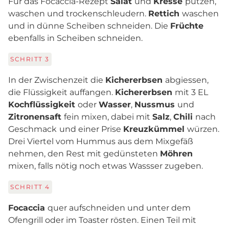
Für das Focaccia-Rezept
Salat
und
Kresse
putzen,
waschen und trockenschleudern.
Rettich
waschen
und in dünne Scheiben schneiden. Die
Früchte
ebenfalls in Scheiben schneiden.
SCHRITT
3
In der Zwischenzeit die
Kichererbsen
abgiessen,
die Flüssigkeit auffangen.
Kichererbsen
mit 3 EL
Kochflüssigkeit
oder
Wasser
,
Nussmus
und
Zitronensaft
fein mixen, dabei mit
Salz
,
Chili
nach
Geschmack
und einer Prise
Kreuzkümmel
würzen.
Drei Viertel vom Hummus aus dem Mixgefäß
nehmen, den Rest mit gedünsteten
Möhren
mixen, falls nötig noch etwas Wassser zugeben.
SCHRITT
4
Focaccia
quer aufschneiden und unter dem
Ofengrill oder im Toaster rösten. Einen Teil mit