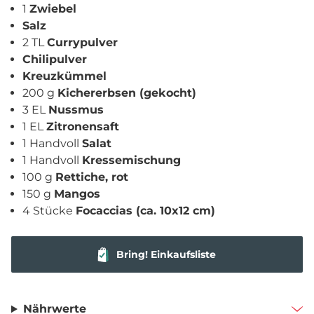
1
Zwiebel
Salz
2 TL
Currypulver
Chilipulver
Kreuzkümmel
200 g
Kichererbsen (gekocht)
3 EL
Nussmus
1 EL
Zitronensaft
1 Handvoll
Salat
1 Handvoll
Kressemischung
100 g
Rettiche, rot
150 g
Mangos
4 Stücke
Focaccias (ca. 10x12 cm)
Bring! Einkaufsliste
Nährwerte