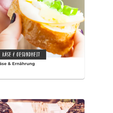
KÄSE & GESUNDHEIT
äse & Ernährung