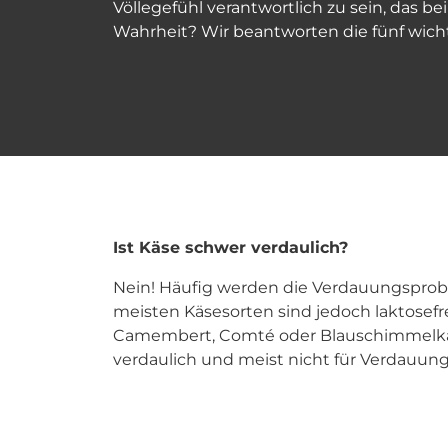
Völlegefühl verantwortlich zu sein, das b
Wahrheit? Wir beantworten die fünf wich
Ist Käse schwer verdaulich?
Nein! Häufig werden die Verdauungspro
meisten Käsesorten sind jedoch laktosefrei
Camembert, Comté oder Blauschimmelk
verdaulich und meist nicht für Verdauun