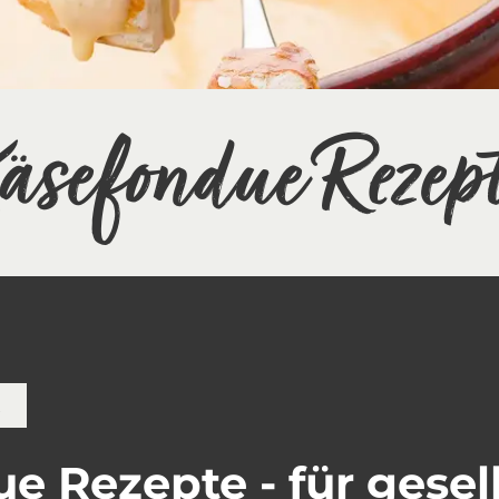
äsefondue Rezep
e Rezepte - für gesel