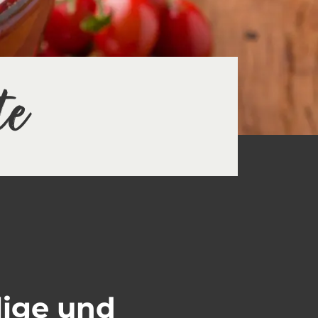
te
lige und