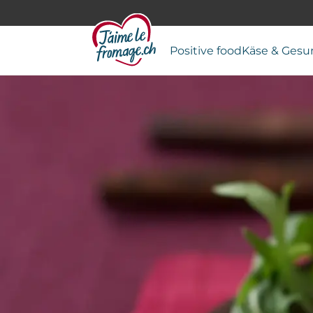
Positive food
Käse & Gesu