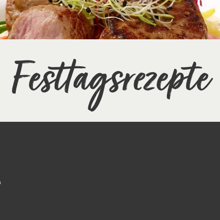
Festtagsrezepte
e