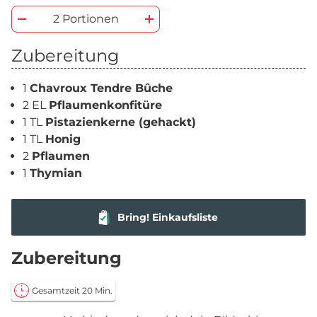
2 Portionen
Zubereitung
1
Chavroux Tendre Bûche
2 EL
Pflaumenkonfitüre
1 TL
Pistazienkerne (gehackt)
1 TL
Honig
2
Pflaumen
1
Thymian
Bring! Einkaufsliste
Zubereitung
Gesamtzeit 20 Min.