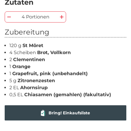
Zutaten
4 Portionen
Zubereitung
120 g
St Môret
4 Scheiben
Brot, Vollkorn
2
Clementinen
1
Orange
1
Grapefruit, pink (unbehandelt)
5 g
Zitronenzesten
2 EL
Ahornsirup
0,5 EL
Chiasamen (gemahlen) (fakultativ)
Bring! Einkaufsliste