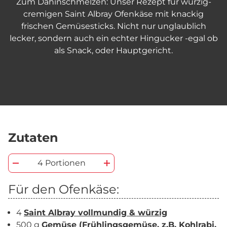
Zum Dahinschmelzen: Unser Rezept für würzig-
cremigen Saint Albray Ofenkäse mit knackig
frischen Gemüsesticks. Nicht nur unglaublich
lecker, sondern auch ein echter Hingucker -egal ob
als Snack, oder Hauptgericht.
Zutaten
4 Portionen
Für den Ofenkäse:
4
Saint Albray vollmundig & würzig
500 g
Gemüse (Frühlingsgemüse, z.B. Kohlrabi,