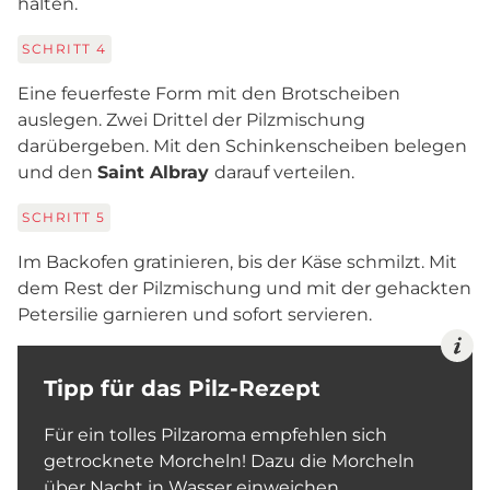
halten.
SCHRITT
4
Eine feuerfeste Form mit den Brotscheiben
auslegen. Zwei Drittel der Pilzmischung
darübergeben. Mit den Schinkenscheiben belegen
und den
Saint Albray
darauf verteilen.
SCHRITT
5
Im Backofen gratinieren, bis der Käse schmilzt. Mit
dem Rest der Pilzmischung und mit der gehackten
Petersilie garnieren und sofort servieren.
Tipp für das Pilz-Rezept
Für ein tolles Pilzaroma empfehlen sich
getrocknete Morcheln! Dazu die Morcheln
über Nacht in Wasser einweichen,