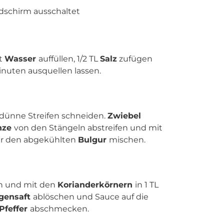
ldschirm ausschaltet
t
Wasser
auffüllen, 1/2 TL
Salz
zufügen
inuten ausquellen lassen.
dünne Streifen schneiden.
Zwiebel
nze
von den Stängeln abstreifen und mit
r den abgekühlten
Bulgur
mischen.
en und mit den
Korianderkörnern
in 1 TL
gensaft
ablöschen und Sauce auf die
Pfeffer
abschmecken.