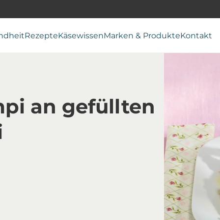
ndheit
Rezepte
Käsewissen
Marken & Produkte
Kontakt
pi an gefüllten
i