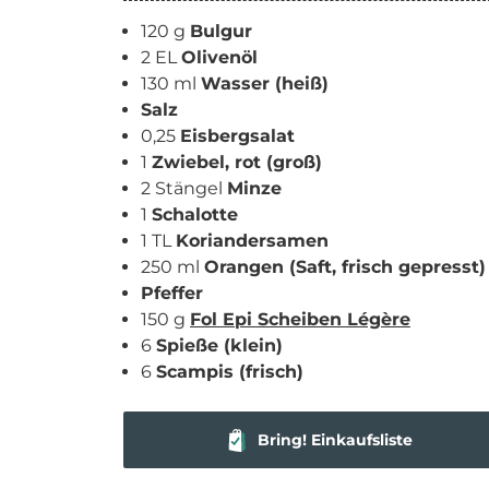
120 g
Bulgur
2 EL
Olivenöl
130 ml
Wasser (heiß)
Salz
0,25
Eisbergsalat
1
Zwiebel, rot (groß)
2 Stängel
Minze
1
Schalotte
1 TL
Koriandersamen
250 ml
Orangen (Saft, frisch gepresst)
Pfeffer
150 g
Fol Epi Scheiben Légère
6
Spieße (klein)
6
Scampis (frisch)
Bring! Einkaufsliste