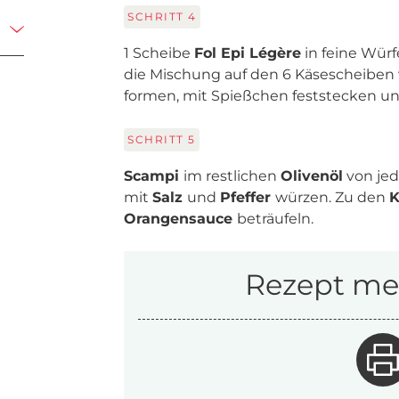
SCHRITT
4
1 Scheibe
Fol Epi Légère
in feine Wür
die Mischung auf den 6 Käsescheiben v
formen, mit Spießchen feststecken und
SCHRITT
5
Scampi
im restlichen
Olivenöl
von jed
mit
Salz
und
Pfeffer
würzen. Zu den
K
Orangensauce
beträufeln.
Rezept mer