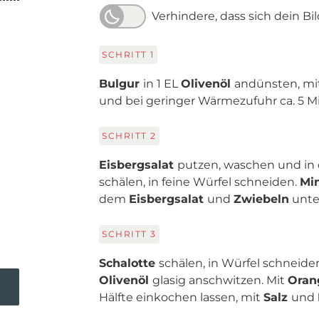
Verhindere, dass sich dein Bi
SCHRITT
1
Bulgur
in 1 EL
Olivenöl
andünsten, mi
und bei geringer Wärmezufuhr ca. 5 M
SCHRITT
2
Eisbergsalat
putzen, waschen und in 
schälen, in feine Würfel schneiden.
Mi
dem
Eisbergsalat
und
Zwiebeln
unte
SCHRITT
3
Schalotte
schälen, in Würfel schneid
Olivenöl
glasig anschwitzen. Mit
Oran
Hälfte einkochen lassen, mit
Salz
und