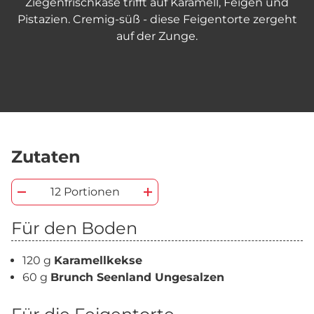
Ziegenfrischkäse trifft auf Karamell, Feigen und
Pistazien. Cremig-süß - diese Feigentorte zergeht
auf der Zunge.
Zutaten
12 Portionen
Für den Boden
120 g
Karamellkekse
60 g
Brunch Seenland Ungesalzen