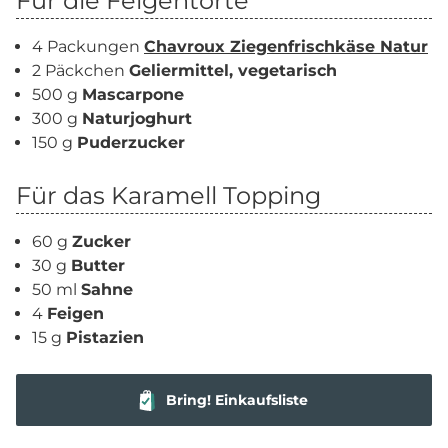
Für die Feigentorte
4 Packungen
Chavroux Ziegenfrischkäse Natur
2 Päckchen
Geliermittel, vegetarisch
500 g
Mascarpone
300 g
Naturjoghurt
150 g
Puderzucker
Für das Karamell Topping
60 g
Zucker
30 g
Butter
50 ml
Sahne
4
Feigen
15 g
Pistazien
Bring! Einkaufsliste