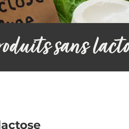
oduits sans lact
lactose