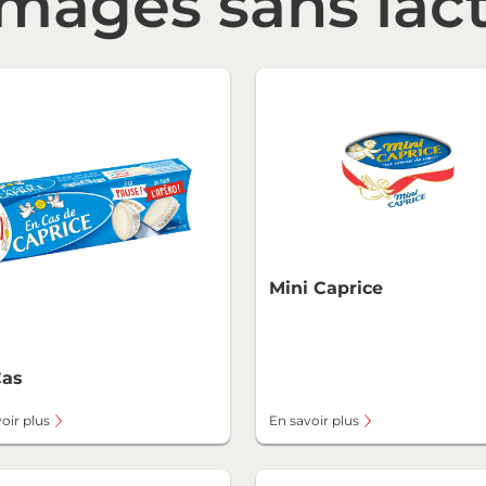
mages sans lac
Mini Caprice
Cas
oir plus
En savoir plus