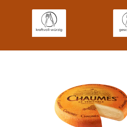
kraftvoll-würzig
gesc