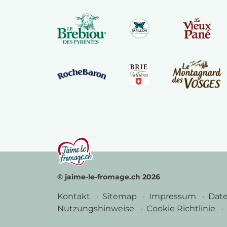
© jaime-le-fromage.ch 2026
Kontakt
Sitemap
Impressum
Dat
Nutzungshinweise
Cookie Richtlinie