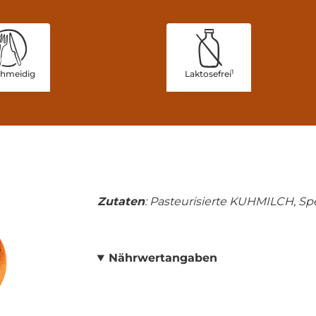
1
hmeidig
Laktosefrei
Zutaten
: Pasteurisierte KUHMILCH, Spe
Nährwertangaben