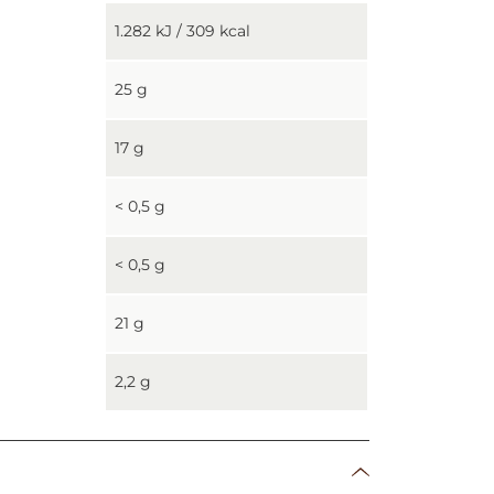
1.282 kJ / 309 kcal
25 g
17 g
< 0,5 g
< 0,5 g
21 g
2,2 g