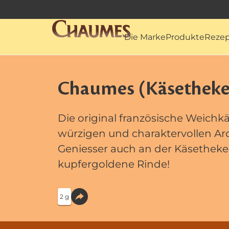
Die Marke
Produkte
Rezep
Chaumes (Käsetheke
Die original französische Weichkä
würzigen und charaktervollen Ar
Geniesser auch an der Käsetheke
kupfergoldene Rinde!
2 g