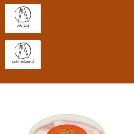
würzig
schmelzend