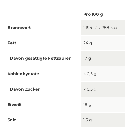
Pro 100 g
Brennwert
1.194 kJ / 288 kcal
Fett
24 g
Davon gesättigte Fettsäuren
17 g
Kohlenhydrate
< 0,5 g
Davon Zucker
< 0,5 g
Eiweiß
18 g
Salz
1,5 g