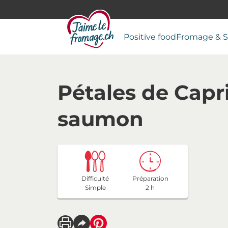
Positive food
Fromage & S
Pétales de Capr
saumon
Difficulté
Préparation
Simple
2 h