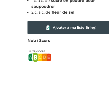
1 c. à c. de
sucre en poudre pour
saupoudrer
2 c. à c. de
fleur de sel
Ajouter à ma liste Bring!
Nutri Score