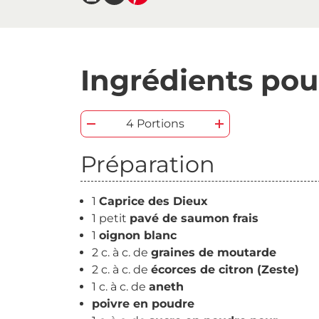
Ingrédients pou
4 Portions
Préparation
1
Caprice des Dieux
1 petit
pavé de saumon frais
1
oignon blanc
2 c. à c. de
graines de moutarde
2 c. à c. de
écorces de citron (Zeste)
1 c. à c. de
aneth
poivre en poudre