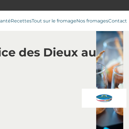
anté
Recettes
Tout sur le fromage
Nos fromages
Contact
ice des Dieux au