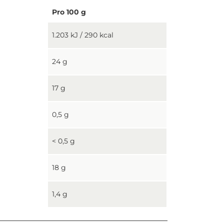
Pro 100 g
1.203 kJ / 290 kcal
24 g
17 g
0,5 g
< 0,5 g
18 g
1,4 g